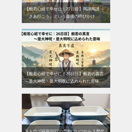
【般若心経で幸せに｜27日目】羯諦羯諦～
「さあ行こう」という最後の呼びかけ
【般若心経で幸せに｜26日目】般若の真言
～是大神呪・是大明呪に込められた意味
ストウブ福袋2027の予約はいつから？歴代