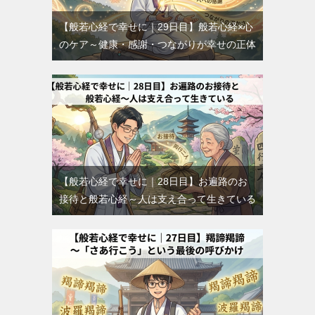
【般若心経で幸せに｜29日目】般若心経×心
のケア～健康・感謝・つながりが幸せの正体
【般若心経で幸せに｜28日目】お遍路のお
接待と般若心経～人は支え合って生きている