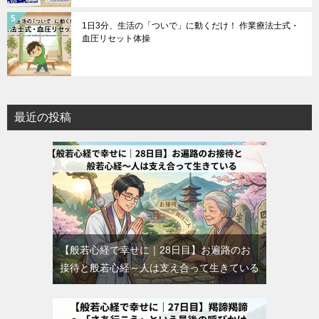
1日3分、生活の「ついで」に動くだけ！ 作業療法士式・
血圧リセット体操
最近の投稿
【般若心経で幸せに｜28日目】お遍路のお
接待と般若心経～人は支え合って生きている