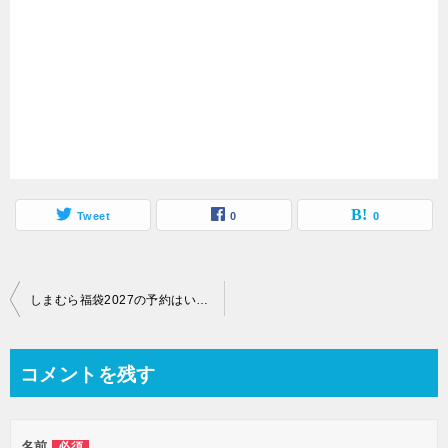
Tweet
0
0
投
しまむら福袋2027の予約はいつから？ハッピーバッグはどこで買える？歴代の中身ネタバレ情報を紹介します！
稿
ナ
コメントを残す
ビ
ゲ
名前
必須