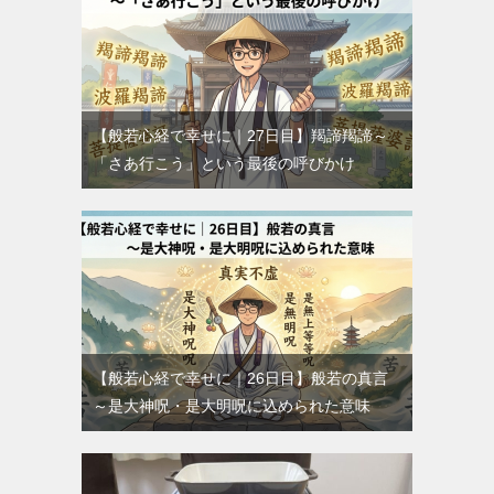
【般若心経で幸せに｜27日目】羯諦羯諦～
「さあ行こう」という最後の呼びかけ
【般若心経で幸せに｜26日目】般若の真言
～是大神呪・是大明呪に込められた意味