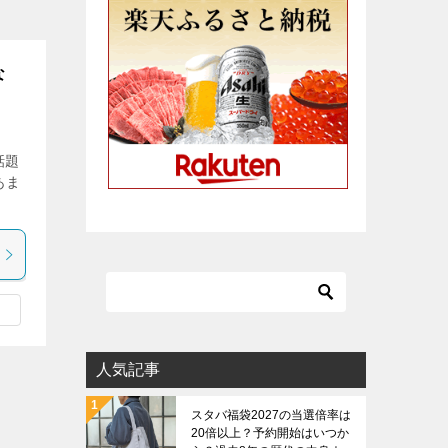
な
話題
あま
人気記事
スタバ福袋2027の当選倍率は
20倍以上？予約開始はいつか