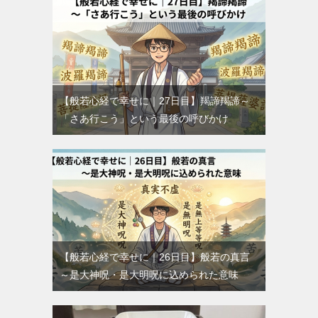
【般若心経で幸せに｜27日目】羯諦羯諦～
「さあ行こう」という最後の呼びかけ
【般若心経で幸せに｜26日目】般若の真言
～是大神呪・是大明呪に込められた意味