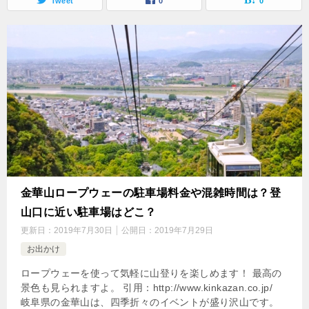
Tweet
0
0
金華山ロープウェーの駐車場料金や混雑時間は？登
山口に近い駐車場はどこ？
更新日：
2019年7月30日
公開日：
2019年7月29日
お出かけ
ロープウェーを使って気軽に山登りを楽しめます！ 最高の
景色も見られますよ。 引用：http://www.kinkazan.co.jp/
岐阜県の金華山は、四季折々のイベントが盛り沢山です。