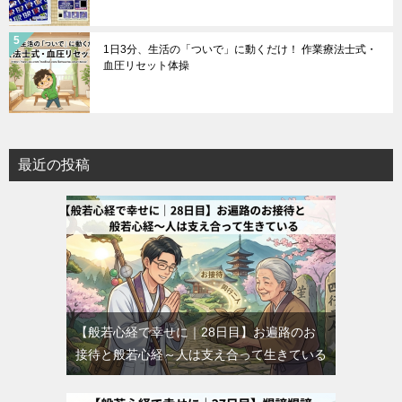
1日3分、生活の「ついで」に動くだけ！ 作業療法士式・
血圧リセット体操
最近の投稿
【般若心経で幸せに｜28日目】お遍路のお
接待と般若心経～人は支え合って生きている