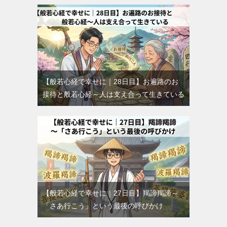
【般若心経で幸せに｜28日目】お遍路のお
接待と般若心経～人は支え合って生きている
【般若心経で幸せに｜27日目】羯諦羯諦～
「さあ行こう」という最後の呼びかけ