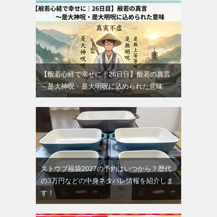
【般若心経で幸せに｜26日目】般若の真言
～是大神呪・是大明呪に込められた意味
ストウブ福袋2027の予約はいつから？歴代
の3万円などの中身ネタバレ情報を紹介しま
す！