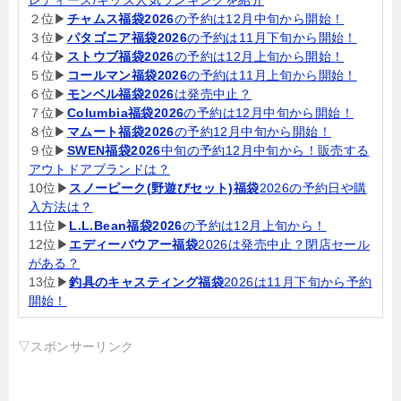
２位▶
チャムス福袋2026
の予約は12月中旬から開始！
３位▶
パタゴニア福袋2026
の予約は11月下旬から開始！
４位▶
ストウブ福袋2026
の予約は12月上旬から開始！
５位▶
コールマン福袋2026
の予約は11月上旬から開始！
６位▶
モンベル福袋2026
は発売中止？
７位▶
Columbia福袋2026
の予約は12月中旬から開始！
８位▶
マムート福袋2026
の予約12月中旬から開始！
９位▶
SWEN福袋2026
中旬の予約12月中旬から！販売する
アウトドアブランドは？
10位▶
スノーピーク(野遊びセット)福袋
2026の予約日や購
入方法は？
11位▶
L.L.Bean福袋2026
の予約は12月上旬から！
12位▶
エディーバウアー福袋
2026は発売中止？閉店セール
がある？
13位▶
釣具のキャスティング福袋
2026は11月下旬から予約
開始！
▽スポンサーリンク