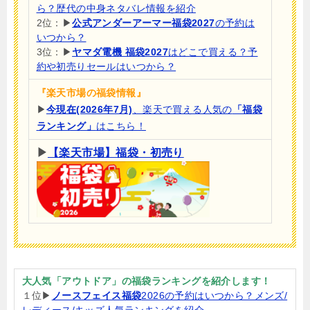
ら？
歴代の中身ネタバレ情報を紹介
2位：▶
公式アンダーアーマー福袋2027
の予約は
いつから？
3位：▶
ヤマダ電機 福袋2027
はどこで買える？予
約や初売りセールはいつから？
『楽天市場の福袋情報』
▶
今現在(2026年7月)
、楽天で買える人気の
「福袋
ランキング」
はこちら！
▶
【楽天市場】福袋・初売り
大人気「アウトドア」の福袋ランキングを紹介します！
１位▶
ノースフェイス福袋
2026の予約はいつから？メンズ/
レディース/キッズ人気ランキングを紹介