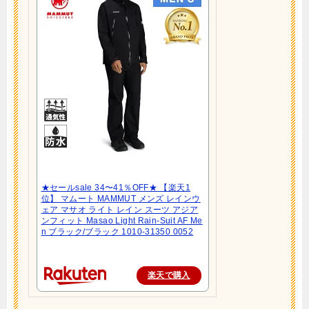
★セールsale 34〜41％OFF★ 【楽天1
位】 マムート MAMMUT メンズ レインウ
ェア マサオ ライト レイン スーツ アジア
ンフィット Masao Light Rain-Suit AF Me
n ブラック/ブラック 1010-31350 0052
楽天で購入