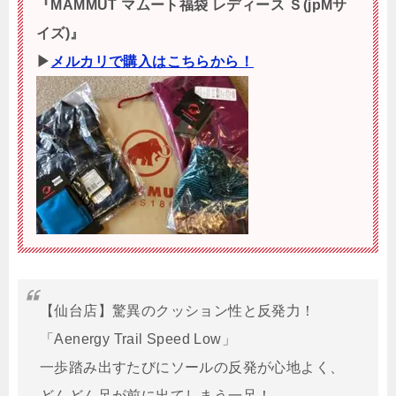
『MAMMUT マムート福袋 レディース Ｓ(jpMサ
イズ)』
▶
メルカリで購入はこちらから！
【仙台店】驚異のクッション性と反発力！
「Aenergy Trail Speed Low」
一歩踏み出すたびにソールの反発が心地よく、
どんどん足が前に出てしまう一足！