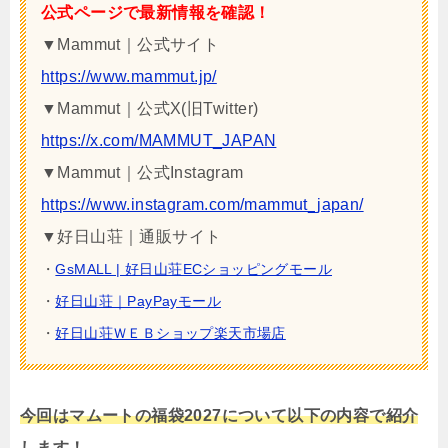
公式ページで最新情報を確認！
▼Mammut｜公式サイト
https://www.mammut.jp/
▼Mammut｜公式X(旧Twitter)
https://x.com/MAMMUT_JAPAN
▼Mammut｜公式Instagram
https://www.instagram.com/mammut_japan/
▼好日山荘｜通販サイト
・
GsMALL | 好日山荘ECショッピングモール
・
好日山荘｜PayPayモール
・
好日山荘ＷＥＢショップ楽天市場店
今回はマムートの福袋2027について以下の内容で紹介
します！