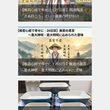
【般若心経で幸せに｜27日目】羯諦羯諦～
「さあ行こう」という最後の呼びかけ
【般若心経で幸せに｜26日目】般若の真言
～是大神呪・是大明呪に込められた意味