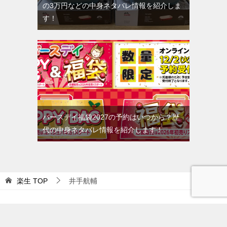
の3万円などの中身ネタバレ情報を紹介しま
す！
バースデイ福袋2027の予約はいつから？歴
代の中身ネタバレ情報を紹介します！
楽生
TOP
井手航輔
© 2017 楽生