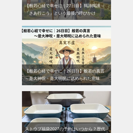
【般若心経で幸せに｜27日目】羯諦羯諦～
「さあ行こう」という最後の呼びかけ
【般若心経で幸せに｜26日目】般若の真言
～是大神呪・是大明呪に込められた意味
ストウブ福袋2027の予約はいつから？歴代