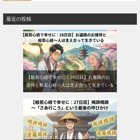
最近の投稿
【般若心経で幸せに｜28日目】お遍路のお
接待と般若心経～人は支え合って生きている