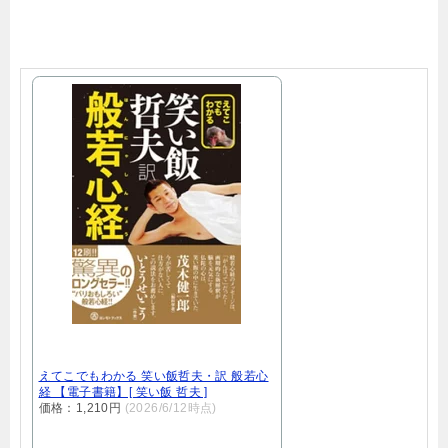
えてこでもわかる 笑い飯哲夫・訳 般若心
経 【電子書籍】[ 笑い飯 哲夫 ]
価格：1,210円
(2026/6/12時点)