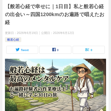
【般若心経で幸せに｜1日目】私と般若心経
の出会い～四国1200kmのお遍路で唱えたお
経
更新日：
2026年6月19日
公開日：
2026年6月12日
般若心経
Tweet
0
0