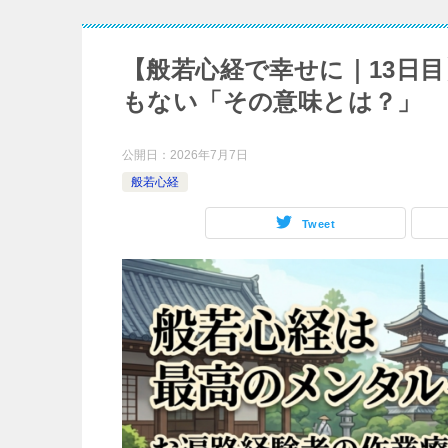
【般若心経で幸せに｜13日
もない「その意味とは？」
公開日：
2026年7月7日
般若心経
Tweet