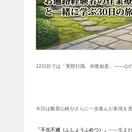
12日目では「受想行識、亦復如是」——心
今日は般若心経がさらに一歩進んだ表現を
「不生不滅（ふしょうふめつ）」
——生ま