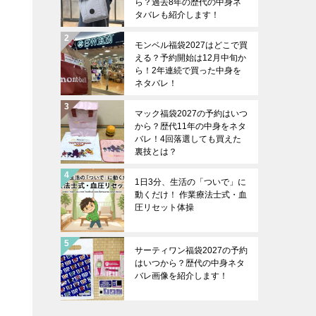
ら？過去8年の歴代の中身ネ
タバレも紹介します！
モンベル福袋2027はどこで買
える？予約開始は12月中旬か
ら！2年連続で買った中身を
ネタバレ！
マック福袋2027の予約はいつ
から？歴代11年の中身をネタ
バレ！4回落選しても買えた
裏技とは？
1日3分、生活の「ついで」に
動くだけ！ 作業療法士式・血
圧リセット体操
サーティワン福袋2027の予約
はいつから？歴代の中身ネタ
バレ画像を紹介します！