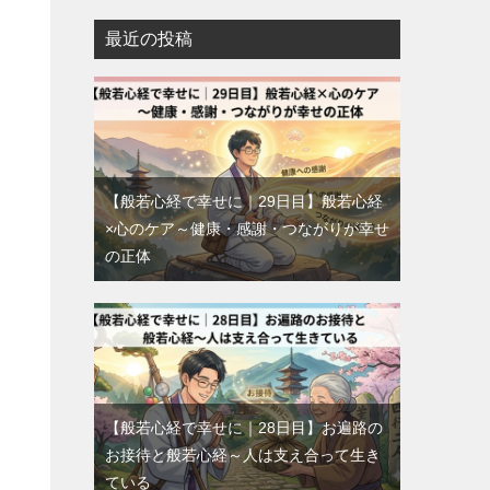
最近の投稿
【般若心経で幸せに｜29日目】般若心経
×心のケア～健康・感謝・つながりが幸せ
の正体
【般若心経で幸せに｜28日目】お遍路の
お接待と般若心経～人は支え合って生き
ている