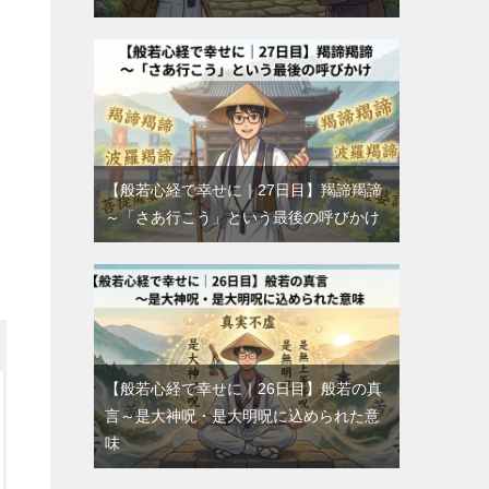
【般若心経で幸せに｜27日目】羯諦羯諦
～「さあ行こう」という最後の呼びかけ
【般若心経で幸せに｜26日目】般若の真
言～是大神呪・是大明呪に込められた意
味