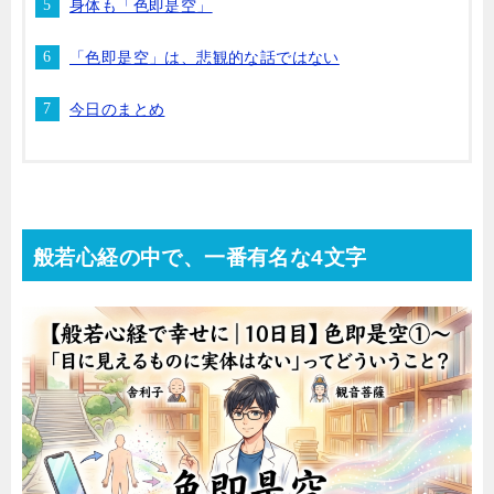
身体も「色即是空」
「色即是空」は、悲観的な話ではない
今日のまとめ
般若心経の中で、一番有名な4文字