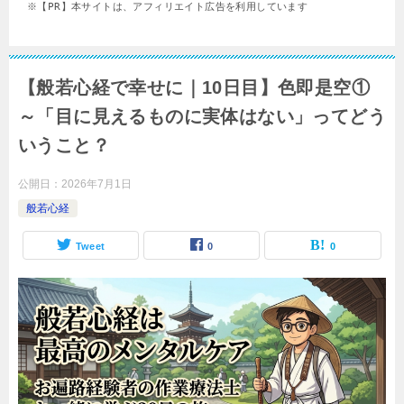
※【PR】本サイトは、アフィリエイト広告を利用しています
【般若心経で幸せに｜10日目】色即是空①
～「目に見えるものに実体はない」ってどう
いうこと？
公開日：
2026年7月1日
般若心経
Tweet
0
0