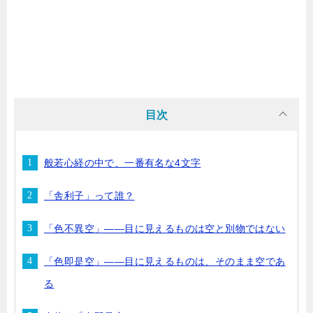
目次
般若心経の中で、一番有名な4文字
「舎利子」って誰？
「色不異空」——目に見えるものは空と別物ではない
「色即是空」——目に見えるものは、そのまま空であ
る