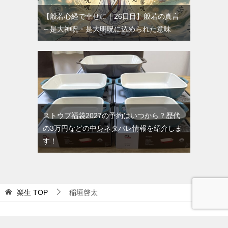
【般若心経で幸せに｜26日目】般若の真言
～是大神呪・是大明呪に込められた意味
ストウブ福袋2027の予約はいつから？歴代
の3万円などの中身ネタバレ情報を紹介しま
す！
楽生
TOP
稲垣啓太