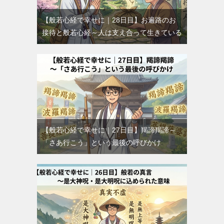
【般若心経で幸せに｜28日目】お遍路のお
接待と般若心経～人は支え合って生きている
【般若心経で幸せに｜27日目】羯諦羯諦～
「さあ行こう」という最後の呼びかけ