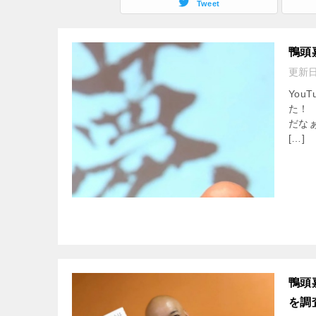
Tweet
鴨頭
更新
Yo
た！
だな
[…]
鴨頭
を調