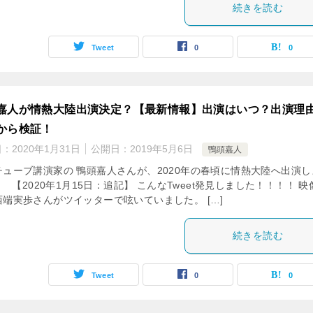
続きを読む
Tweet
0
0
嘉人が情熱大陸出演決定？【最新情報】出演はいつ？出演理
から検証！
日：
2020年1月31日
公開日：
2019年5月6日
鴨頭嘉人
チューブ講演家の 鴨頭嘉人さんが、2020年の春頃に情熱大陸へ出演し
 【2020年1月15日：追記】 こんなTweet発見しました！！！！ 映
西端実歩さんがツイッターで呟いていました。 […]
続きを読む
Tweet
0
0