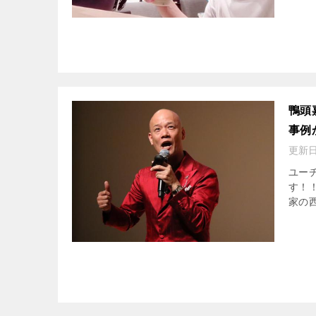
鴨頭
事例
更新
ユー
す！！
家の