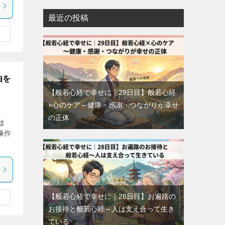
最近の投稿
由を
【般若心経で幸せに｜29日目】般若心経
×心のケア～健康・感謝・つながりが幸せ
の正体
ま
像作
【般若心経で幸せに｜28日目】お遍路の
お接待と般若心経～人は支え合って生き
ている