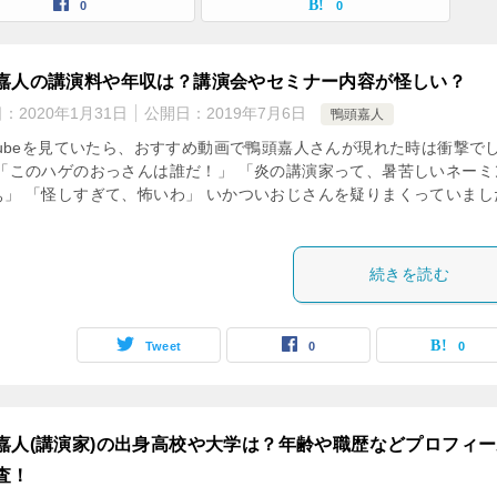
0
0
嘉人の講演料や年収は？講演会やセミナー内容が怪しい？
日：
2020年1月31日
公開日：
2019年7月6日
鴨頭嘉人
uTubeを見ていたら、おすすめ動画で鴨頭嘉人さんが現れた時は衝撃で
 「このハゲのおっさんは誰だ！」 「炎の講演家って、暑苦しいネーミ
ぁ」 「怪しすぎて、怖いわ」 いかついおじさんを疑りまくっていまし
続きを読む
Tweet
0
0
嘉人(講演家)の出身高校や大学は？年齢や職歴などプロフィ
査！