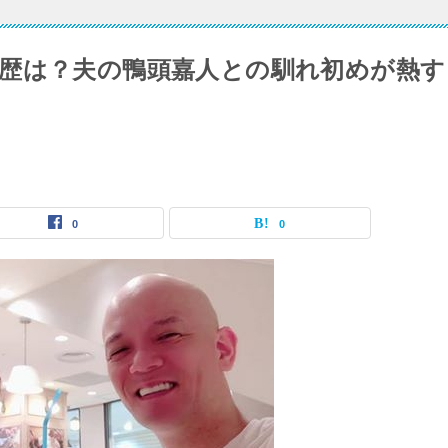
歴は？夫の鴨頭嘉人との馴れ初めが熱す
0
0