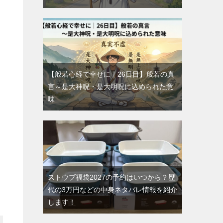
【般若心経で幸せに｜26日目】般若の真
言～是大神呪・是大明呪に込められた意
味
ストウブ福袋2027の予約はいつから？歴
代の3万円などの中身ネタバレ情報を紹介
します！