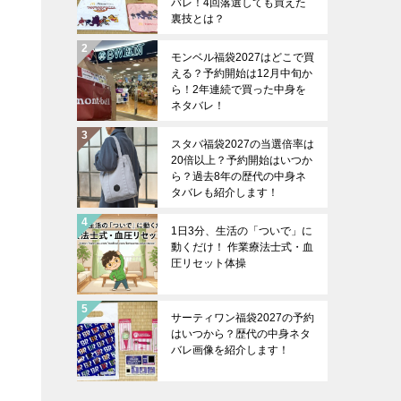
バレ！4回落選しても買えた
裏技とは？
モンベル福袋2027はどこで買
える？予約開始は12月中旬か
ら！2年連続で買った中身を
ネタバレ！
スタバ福袋2027の当選倍率は
20倍以上？予約開始はいつか
ら？過去8年の歴代の中身ネ
タバレも紹介します！
1日3分、生活の「ついで」に
動くだけ！ 作業療法士式・血
圧リセット体操
サーティワン福袋2027の予約
はいつから？歴代の中身ネタ
バレ画像を紹介します！