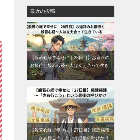
最近の投稿
【般若心経で幸せに｜28日目】お遍路の
お接待と般若心経～人は支え合って生き
ている
【般若心経で幸せに｜27日目】羯諦羯諦
～「さあ行こう」という最後の呼びかけ