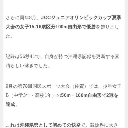
さらに同年8月、
JOCジュニアオリンピックカップ夏季
大会の女子15-16歳区分100m自由形で優勝
を飾りまし
た。
記録は56秒41で、自身が持つ沖縄県記録を更新する素
晴らしい泳ぎでした。
9月の第78回国民スポーツ大会（佐賀）では、少年女子
B（中学3年・高校1年）の
50m・100m自由形で2冠を
達成
。
これは
沖縄県勢として初めての快挙
で、競泳界に大き