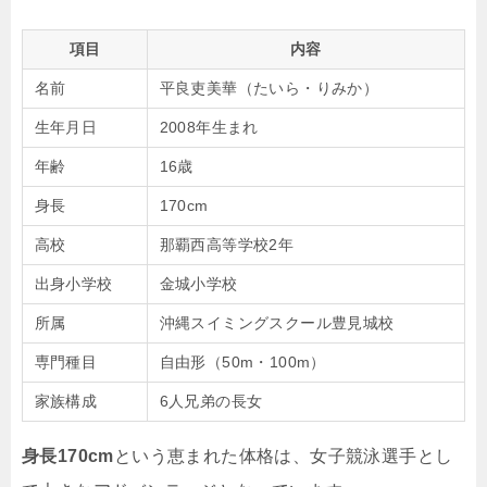
項目
内容
名前
平良吏美華（たいら・りみか）
生年月日
2008年生まれ
年齢
16歳
身長
170cm
高校
那覇西高等学校2年
出身小学校
金城小学校
所属
沖縄スイミングスクール豊見城校
専門種目
自由形（50m・100m）
家族構成
6人兄弟の長女
身長170cm
という恵まれた体格は、女子競泳選手とし