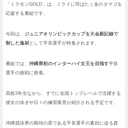
「ミラモンGOLD」は、ミライに羽ばたく金のタマゴを
応援する番組です。
今回は、
ジュニアオリンピックカップを大会新記録で
制した逸材
として平良選手が特集されます。
番組では、
沖縄県初のインターハイ女王を目指す
平良
選手の挑戦に密着。
高校2年生ながら、すでに全国トップレベルで活躍する
彼女の泳ぎや日々の練習風景が紹介される予定です。
沖縄競泳界の期待の星である平良選手の素顔に迫る貴