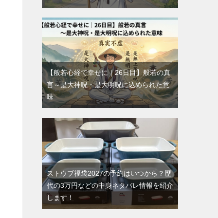
【般若心経で幸せに｜26日目】般若の真
言～是大神呪・是大明呪に込められた意
味
ストウブ福袋2027の予約はいつから？歴
代の3万円などの中身ネタバレ情報を紹介
します！