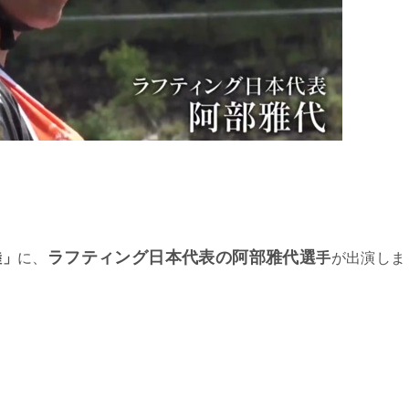
ラフティング日本代表の阿部雅代選
陸」
に、
手
が出演しま