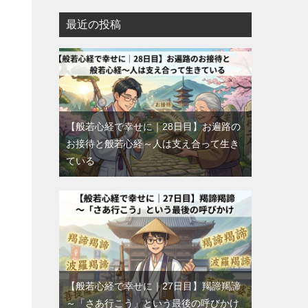
最近の投稿
【般若心経で幸せに｜28日目】お遍路の
お接待と般若心経～人は支え合って生き
ている
【般若心経で幸せに｜27日目】羯諦羯諦
～「さあ行こう」という最後の呼びかけ