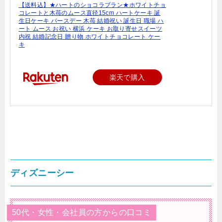
【送料込】★ハートのショコラブラン★ホワイトチョ
コレートと木苺のムース直径15cm ハートケーキ 誕
生日ケーキ バースデー 木苺 結婚祝い 誕生日 職場 ハ
ート ムース お祝い 横浜 ケーキ お取り寄せスイーツ
内祝 結婚記念日 贈り物 ホワイトチョコレート ケー
キ
楽天で購入
ディズニーシー
50代・女性・会社員の方からの口コミ