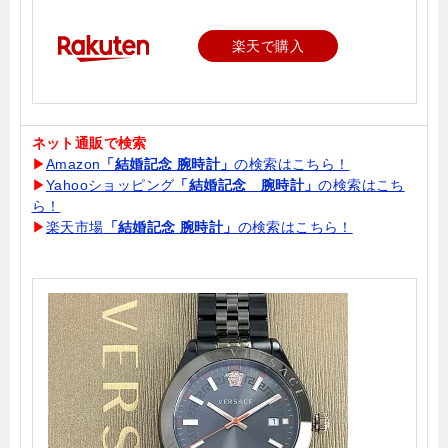
楽天で購入
ネット通販で検索
▶
Amazon
「結婚記念 腕時計」
の検索はこちら！
▶
Yahooショッピング
「結婚記念 腕時計」
の検索はこち
ら！
▶
楽天市場
「結婚記念 腕時計」
の検索はこちら！