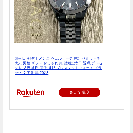
誕生日 腕時計 メンズ ヴェルサーチ 時計 ベルサーチ
大人 男性 ギフト おしゃれ 夫 結婚記念日 退職 プレゼ
ント 父親 彼氏 同僚 旦那 ブレスレットウォッチ ブラ
ック 文字盤 黒 2023
楽天で購入