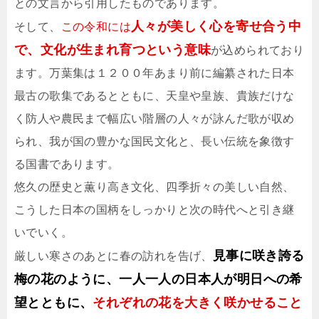
との文言から引用したものであります。
人々が美しく心を寄せ合う中
そして、
この令和には
で、文化が生まれ育つという意味
が込められており
ます。万葉集は１２００年あまり前に編纂された日本
最古の歌集であるとともに、天皇や皇族、貴族だけな
く防人や農民まで幅広い階層の人々が詠んだ歌が収め
られ、我が国の豊かな国民文化と、長い伝統を象徴す
る国書であります。
悠久の歴史と薫り高き文化、四季折々の美しい自然、
こうした日本の国柄をしっかりと次の時代へと引き継
いでいく。
見事に咲き誇る
厳しい寒さのあとに春の訪れを告げ、
梅の花のように、一人一人の日本人が明日への希
望とともに、
それぞれの花を大きく咲かせること