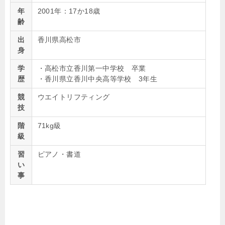
年
2001年：17か18歳
齢
出
香川県高松市
身
学
・高松市立香川第一中学校 卒業
歴
・香川県立香川中央高等学校 3年生
競
ウエイトリフティング
技
階
71kg級
級
習
ピアノ・書道
い
事